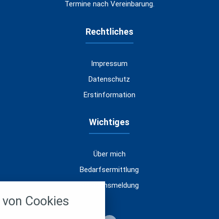
Termine nach Vereinbarung.
Rechtliches
Impressum
Datenschutz
Erstinformation
Wichtiges
Über mich
Bedarfsermittlung
nstellungen
Schadensmeldung
von Cookies
über alle verwendeten Cookies und
chkeit folgende Kategorien zu